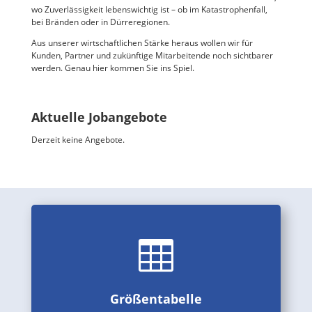
wo Zuverlässigkeit lebenswichtig ist – ob im Katastrophenfall,
bei Bränden oder in Dürreregionen.
Aus unserer wirtschaftlichen Stärke heraus wollen wir für
Kunden, Partner und zukünftige Mitarbeitende noch sichtbarer
werden. Genau hier kommen Sie ins Spiel.
Aktuelle Jobangebote
Derzeit keine Angebote.

Schlauch-Größen, Durchmesser, Gewichte, Normen, Maße,
etc.
Größentabelle
Größentabelle