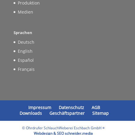
Produktion
Medien
Sprachen
Deutsch
English
Español
Français
Impressum
Datenschutz
AGB
Downloads
Geschäftspartner
Sitemap
© Ohrdrufer SchlauchWeberei Eschbach GmbH ≡
Webdesign & SEO schneider.media