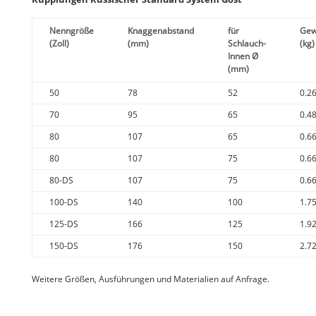
Nenngröße
Knaggenabstand
für
Gew
(Zoll)
(mm)
Schlauch-
(kg)
Innen Ø
(mm)
50
78
52
0.2
70
95
65
0.4
80
107
65
0.6
80
107
75
0.6
80-DS
107
75
0.6
100-DS
140
100
1.7
125-DS
166
125
1.9
150-DS
176
150
2.7
Weitere Größen, Ausführungen und Materialien auf Anfrage.