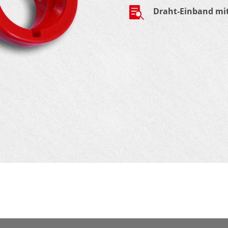

Draht-Einband mit