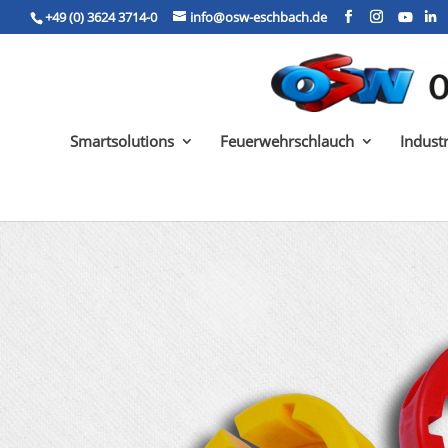
+49 (0) 3624 3714-0
info@osw-eschbach.de
Smartsolutions
Feuerwehrschlauch
Indust