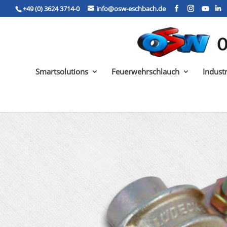
+49 (0) 3624 3714-0
info@osw-eschbach.de
Smartsolutions
Feuerwehrschlauch
Indust