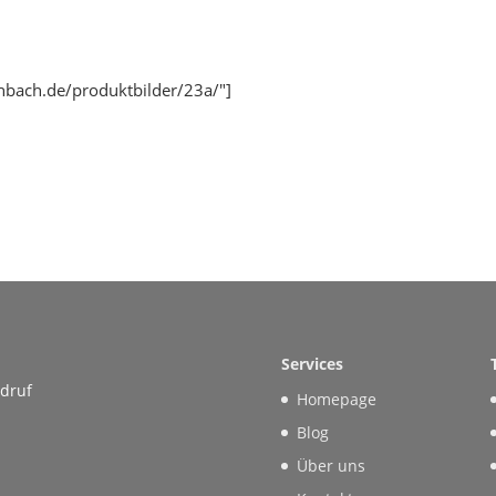
chbach.de/produktbilder/23a/"]
Services
rdruf
Homepage
Blog
Über uns