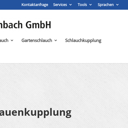
Kontaktanfrage
Services
Tools
Sprachen
auch
Gartenschlauch
Schlauchkupplung
lauenkupplung