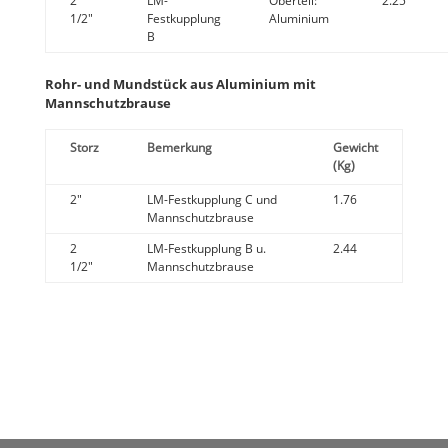
2
LM-
Oberteil:
2.25
1/2"
Festkupplung
Aluminium
B
Rohr- und Mundstück aus Aluminium mit
Mannschutzbrause
Storz
Bemerkung
Gewicht
(Kg)
2"
LM-Festkupplung C und
1.76
Mannschutzbrause
2
LM-Festkupplung B u.
2.44
1/2"
Mannschutzbrause