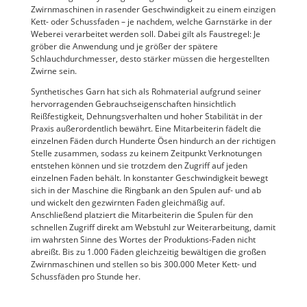
Zwirnmaschinen in rasender Geschwindigkeit zu einem einzigen
Kett- oder Schussfaden – je nachdem, welche Garnstärke in der
Weberei verarbeitet werden soll. Dabei gilt als Faustregel: Je
gröber die Anwendung und je größer der spätere
Schlauchdurchmesser, desto stärker müssen die hergestellten
Zwirne sein.
Synthetisches Garn hat sich als Rohmaterial aufgrund seiner
hervorragenden Gebrauchseigenschaften hinsichtlich
Reißfestigkeit, Dehnungsverhalten und hoher Stabilität in der
Praxis außerordentlich bewährt. Eine Mitarbeiterin fädelt die
einzelnen Fäden durch Hunderte Ösen hindurch an der richtigen
Stelle zusammen, sodass zu keinem Zeitpunkt Verknotungen
entstehen können und sie trotzdem den Zugriff auf jeden
einzelnen Faden behält. In konstanter Geschwindigkeit bewegt
sich in der Maschine die Ringbank an den Spulen auf- und ab
und wickelt den gezwirnten Faden gleichmäßig auf.
Anschließend platziert die Mitarbeiterin die Spulen für den
schnellen Zugriff direkt am Webstuhl zur Weiterarbeitung, damit
im wahrsten Sinne des Wortes der Produktions-Faden nicht
abreißt. Bis zu 1.000 Fäden gleichzeitig bewältigen die großen
Zwirnmaschinen und stellen so bis 300.000 Meter Kett- und
Schussfäden pro Stunde her.