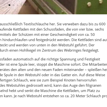
usschließlich Textilschläuche her. Sie verweben dazu bis zu 600
ufende Kettfäden mit den Schussfäden, die von vier bzw. sechs
 mittels der Schützen mit einer Geschwindigkeit von ca. 50
hindurchlaufen und festgedrückt werden. Die Kettfäden sind au
steckt und werden von unten in den Webstuhl geführt. Der
urch einen Hohlkegel im Zentrum des Webringes festgelegt.
fäden automatisch auf die richtige Spannung und Festigkeit
der ist eine Spule leer, stoppt die Maschine sofort. Die Mitarbeite
erätes den alten und den neuen Faden miteinander – spleißen he
e Spule in den Webstuhl oder in das Gatter ein. Auf diese Weise
ertigen Schlauch, wie sie zum Beispiel Knoten hervorrufen
des Webstuhles gedrosselt wird, kann das Auge den filigranen
lnd hebt und senkt die Maschine die Kettfäden, um Platz zu
en kann. Je nach Webstuhl entstehen so ca. 20 Meter Schlauch pr