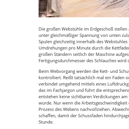
Die großen Webstühle im Erdgeschoß stellen a
unter gleichmäßiger Spannung von unten zula
Spulen gleichzeitig innerhalb des Webstuhles
Umdrehungen pro Minute durch die Kettfäden 
großen Ständern seitlich der Maschine aufge
Fertigungsdurchmesser des Schlauches wird d
Beim Webvorgang werden die Kett- und Schuss
kontrolliert. Reißt tatsächlich mal ein Faden o
verbindet umgehend mittels eines Luftdruckg
das im Fachjargon und führt die entsprechend
entstehen keine sichtbaren Verdickungen am f
würde. Nur wenn die Arbeitsgeschwindigkeit 
Prozess des Webens nachvollziehen. Abwechse
schaffen, damit der Schussfaden hindurchjag
Stunde.