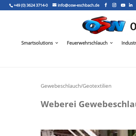
+49 (0) 3624 3714-0
info@osw-eschbach.de
Smartsolutions
Feuerwehrschlauch
Indust
Gewebeschlauch/Geotextilien
Weberei Gewebeschlau