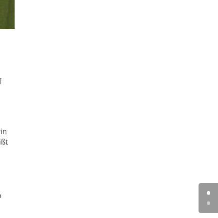
f
rin
ißt
o