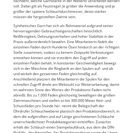
nachdem, welche Garnstärke in der Weberei verarbeitet werden
soll. Dabei gilt als Faustregel: Je gröber die Anwendung und je
größer der spätere Schlauchdurchmesser, desto stärker
müssen die hergestellten Zwirne sein.
Synthetisches Garn hat sich als Rohmaterial aufgrund seiner
hervorragenden Gebrauchseigenschaften hinsichtlich
Reißfestigkeit, Dehnungsverhalten und hoher Stabilität in der
Praxis außerordentlich bewährt. Eine Mitarbeiterin fädelt die
einzelnen Fäden durch Hunderte Ösen hindurch an der richtigen
Stelle zusammen, sodass zu keinem Zeitpunkt Verknotungen
entstehen können und sie trotzdem den Zugriff auf jeden
einzelnen Faden behält. In konstanter Geschwindigkeit bewegt
sich in der Maschine die Ringbank an den Spulen auf- und ab
und wickelt den gezwirnten Faden gleichmäßig auf.
Anschließend platziert die Mitarbeiterin die Spulen für den
schnellen Zugriff direkt am Webstuhl zur Weiterarbeitung, damit
im wahrsten Sinne des Wortes der Produktions-Faden nicht
abreißt. Bis zu 1.000 Fäden gleichzeitig bewältigen die großen
Zwirnmaschinen und stellen so bis 300.000 Meter Kett- und
Schussfäden pro Stunde her. nennt die Belegschaft der
Ohrdrufer Schlauchweberei plastisch den Produktionsbereich, in
dem die aufgerollten und auf Länge geschnittenen Schläuche
unterschiedlichster Produktkategorien eintreffen. Zunächst
erhält der Schlauch einen Stempelaufdruck, aus dem die DIN-
Prüf-Nr., der Hersteller, das Produktionsdatum sowie die Länge