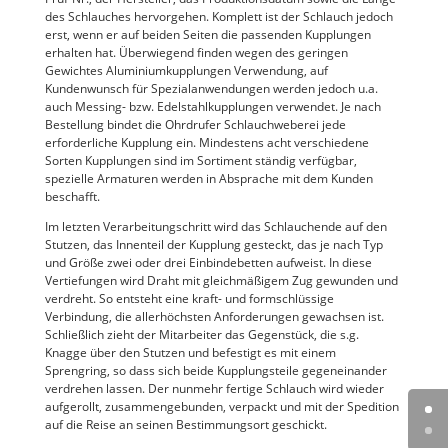
des Schlauches hervorgehen. Komplett ist der Schlauch jedoch
erst, wenn er auf beiden Seiten die passenden Kupplungen
erhalten hat. Überwiegend finden wegen des geringen
Gewichtes Aluminiumkupplungen Verwendung, auf
Kundenwunsch für Spezialanwendungen werden jedoch u.a.
auch Messing- bzw. Edelstahlkupplungen verwendet. Je nach
Bestellung bindet die Ohrdrufer Schlauchweberei jede
erforderliche Kupplung ein. Mindestens acht verschiedene
Sorten Kupplungen sind im Sortiment ständig verfügbar,
spezielle Armaturen werden in Absprache mit dem Kunden
beschafft.
Im letzten Verarbeitungschritt wird das Schlauchende auf den
Stutzen, das Innenteil der Kupplung gesteckt, das je nach Typ
und Größe zwei oder drei Einbindebetten aufweist. In diese
Vertiefungen wird Draht mit gleichmäßigem Zug gewunden und
verdreht. So entsteht eine kraft- und formschlüssige
Verbindung, die allerhöchsten Anforderungen gewachsen ist.
Schließlich zieht der Mitarbeiter das Gegenstück, die s.g.
Knagge über den Stutzen und befestigt es mit einem
Sprengring, so dass sich beide Kupplungsteile gegeneinander
verdrehen lassen. Der nunmehr fertige Schlauch wird wieder
aufgerollt, zusammengebunden, verpackt und mit der Spedition
auf die Reise an seinen Bestimmungsort geschickt.