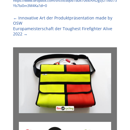
https://www.dropbox.com/sh/zxcbqvb1du4706x/AADgzJU1lMz73
Yb7bi0m3M4Ka?dl=0
←
Innovative Art der Produktpräsentation made by
OSW
Europameisterschaft der Toughest Firefighter Alive
2022
→