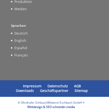
Produktion
Medien
Sprachen
Deutsch
English
Español
Français
Impressum
Datenschutz
AGB
Downloads
Geschäftspartner
Sitemap
© Ohrdrufer SchlauchWeberei Eschbach GmbH ≡
Webdesign & SEO schneider.media