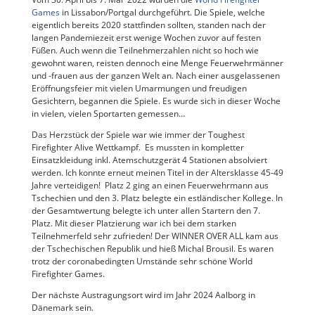
Games
in Lissabon/Portgal durchgeführt. Die Spiele, welche
eigentlich bereits 2020 stattfinden sollten, standen nach der
langen Pandemiezeit erst wenige Wochen zuvor auf festen
Füßen. Auch wenn die Teilnehmerzahlen nicht so hoch wie
gewohnt waren, reisten dennoch eine Menge Feuerwehrmänner
und -frauen aus der ganzen Welt an. Nach einer ausgelassenen
Eröffnungsfeier mit vielen Umarmungen und freudigen
Gesichtern, begannen die Spiele. Es wurde sich in dieser Woche
in vielen, vielen Sportarten gemessen…
Das Herzstück der Spiele war wie immer der Toughest
Firefighter Alive Wettkampf. Es mussten in kompletter
Einsatzkleidung inkl. Atemschutzgerät 4 Stationen absolviert
werden. Ich konnte erneut meinen Titel in der Altersklasse 45-49
Jahre verteidigen! Platz 2 ging an einen Feuerwehrmann aus
Tschechien und den 3. Platz belegte ein estländischer Kollege. In
der Gesamtwertung belegte ich unter allen Startern den 7.
Platz. Mit dieser Platzierung war ich bei dem starken
Teilnehmerfeld sehr zufrieden! Der WINNER OVER ALL kam aus
der Tschechischen Republik und hieß Michal Brousil. Es waren
trotz der coronabedingten Umstände sehr schöne World
Firefighter Games.
Der nächste Austragungsort wird im Jahr 2024 Aalborg in
Dänemark sein.