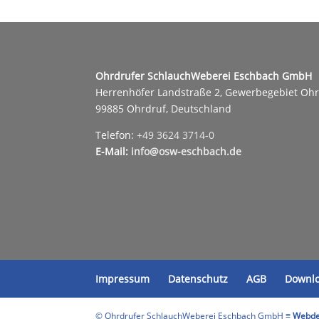
Ohrdrufer SchlauchWeberei Eschbach GmbH
Herrenhöfer Landstraße 2, Gewerbegebiet Oh
99885 Ohrdruf, Deutschland
Telefon:
+49 3624 3714-0
E-Mail:
info@osw-eschbach.de
Impressum
Datenschutz
AGB
Downl
© Ohrdrufer SchlauchWeberei Eschbach GmbH ≡
Webde