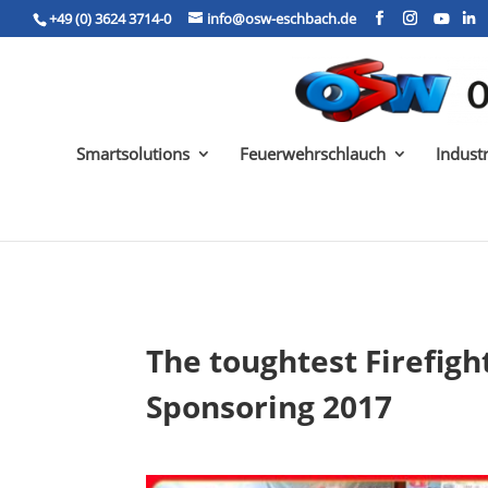
+49 (0) 3624 3714-0
info@osw-eschbach.de
Smartsolutions
Feuerwehrschlauch
Indust
The toughtest Firefig
Sponsoring 2017