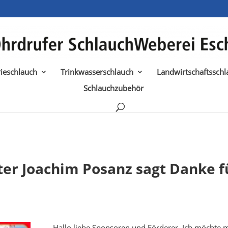
rieschlauch
Trinkwasserschlauch
Landwirtschaftsschl
Schlauchzubehör
hter Joachim Posanz sagt Danke f
Hallo liebe Sponsoren und Förderer. Ich möchte 