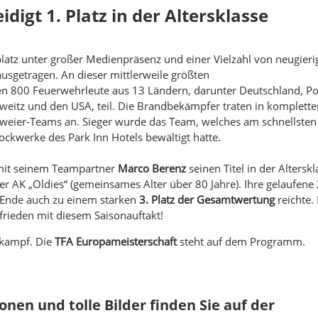
igt 1. Platz in der Altersklasse
tz unter großer Medienpräsenz und einer Vielzahl von neugieri
usgetragen. An dieser mittlerweile größten
 800 Feuerwehrleute aus 13 Ländern, darunter Deutschland, Po
weitz und den USA, teil. Die Brandbekämpfer traten in komplette
eier-Teams an. Sieger wurde das Team, welches am schnellsten
ckwerke des Park Inn Hotels bewältigt hatte.
it seinem Teampartner
Marco Berenz
seinen Titel in der Alterskl
der AK „Oldies“ (gemeinsames Alter über 80 Jahre). Ihre gelaufene 
 Ende auch zu einem starken
3. Platz der Gesamtwertung
reichte.
frieden mit diesem Saisonauftakt!
tkampf. Die
TFA Europameisterschaft
steht auf dem Programm.
nen und tolle Bilder finden Sie auf der