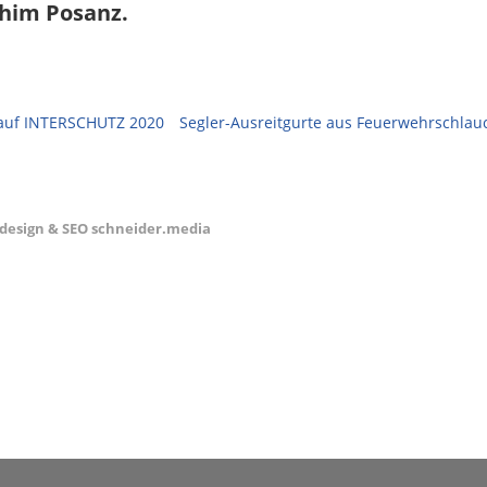
chim Posanz
.
 auf INTERSCHUTZ 2020
Segler-Ausreitgurte aus Feuerwehrschlau
esign & SEO schneider.media