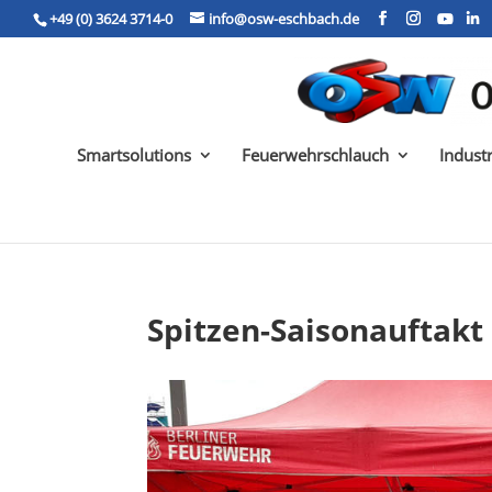
+49 (0) 3624 3714-0
info@osw-eschbach.de
Smartsolutions
Feuerwehrschlauch
Indust
Spitzen-Saisonauftakt 