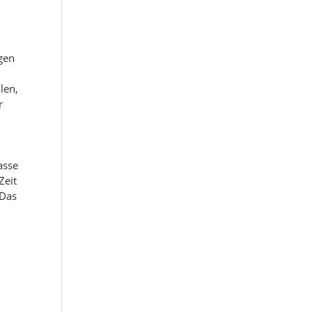
gen
len,
r
asse
Zeit
 Das